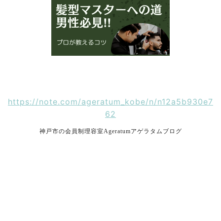
https://note.com/ageratum_kobe/n/n12a5b930e7
62
神戸市の会員制理容室Ageratumアゲラタムブログ