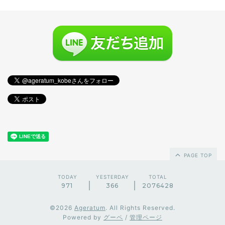
PAGE TOP
TODAY
YESTERDAY
TOTAL
971
366
2076428
©2026
Ageratum
. All Rights Reserved.
Powered by
グーペ
/
管理ページ