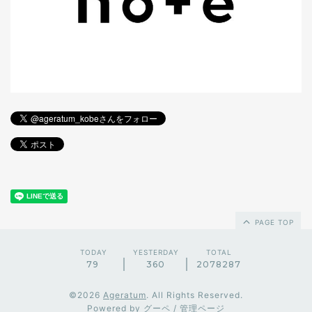
PAGE TOP
TODAY
YESTERDAY
TOTAL
79
360
2078287
©2026
Ageratum
. All Rights Reserved.
Powered by
グーペ
/
管理ページ