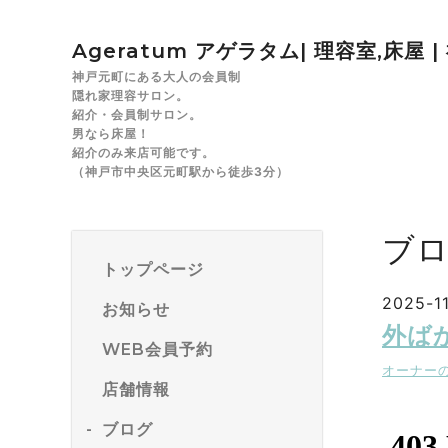
Ageratum アゲラタム| 理容室,床屋 
神戸元町にある大人の会員制
隠れ家理容サロン。
紹介・会員制サロン。
男なら床屋！
紹介のみ来店可能です。
（神戸市中央区元町駅から徒歩3分）
ブ
トップページ
2025-11
お知らせ
外ば
WEB会員予約
オーナー
店舗情報
ブログ