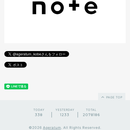
PAGE TOP
TODAY
YESTERDAY
TOTAL
338
1233
2078186
©2026
Ageratum
. All Rights Reserved.