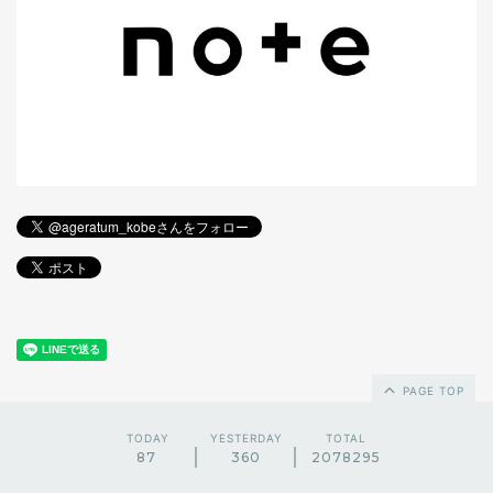
PAGE TOP
TODAY
YESTERDAY
TOTAL
87
360
2078295