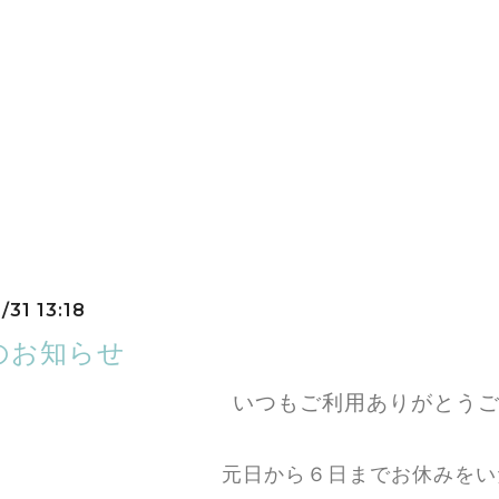
タッフの退社でご迷惑をおかけしました。
ご理解、ご協力をいただき、心より感謝しております。
がとうございました。
日（金）より通常営業を行います。
り一層厳しくなりますので、くれぐれもご自愛ください。
ナも早く終息へ向かいますことと、皆様のご健康をお祈り申し上げ
よいお年をお迎えください。
/31 13:18
のお知らせ
いつもご利用ありがとう
元日から６日までお休みをい