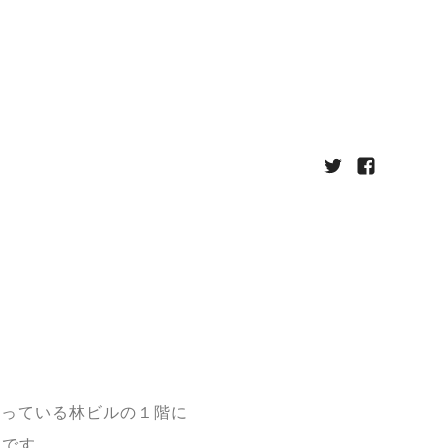
が入っている林ビルの１階に
ンです。