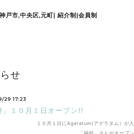
| 神戸市,中央区,元町| 紹介制|会員制
知らせ
9/29 17:23
好」１０月１日オープン!!
１０月１日にAgeratum(アゲラタム）
「
福好」さんがオープ