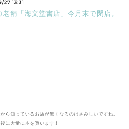
/27 13:31
の老舗「海文堂書店」今月末で閉店。
0年を目前に9月末で閉店、神戸元町商店街の老舗書店「海文堂書店
など海事関連書の専門店としてオープンした同店。
品ぞろえは日本一。
といえば」と読書家らに愛されたブックカバー
ネット書店や周辺の大型書店などの出店も相次ぎ経営不振が深刻化
もちまして閉店させていただきます。長らくご愛顧いただきまして
後はドラッグストアが入居、12月初旬の営業開始を予定していると
頃から知っているお店が無くなるのはさみしいですね。
後に大量に本を買います!!