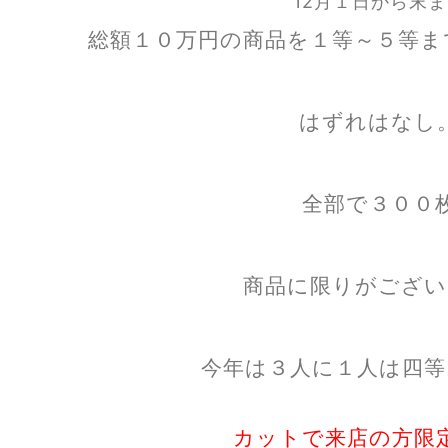
12月１日から末
総額１０万円の商品を１等～５等ま
はずれはなし
全部で３００
商品に限りがござい
今年は３人に１人は四等
カットで来店の方限