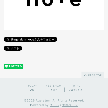
PAGE TOP
TODAY
YESTERDAY
TOTAL
20
387
2078615
©2026
Ageratum
. All Rights Reserved.
Powered by
グーペ
/
管理ページ