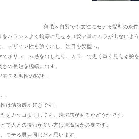
薄毛＆白髪でも女性にモテる髪型の条件
量をバランスよく均等に見せる（髪の量にムラが出ないよ
て、デザイン性を強く出し、注目を髪型へ。
マでボリューム感を出したり、カラーで黒く重く見える髪を
長さの長短を極端に出す。
がモテる男性の秘訣！
、、、
女性は清潔感が好きです。
髪型をカッコよくしても、清潔感があるかどうかです。
などで人との接触が多い方は清潔感が必要です。
男、モテる男も同じだと思います。