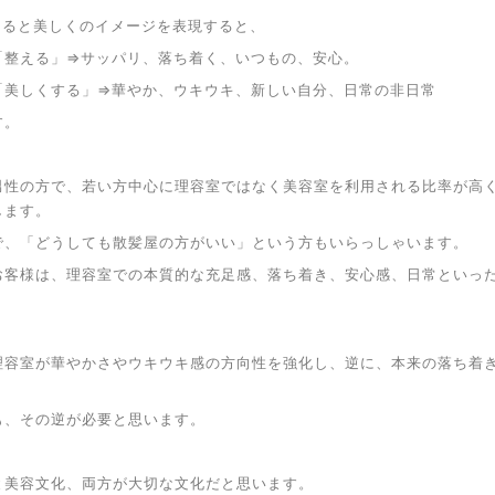
えると美しくのイメージを表現すると、
」⇒サッパリ、落ち着く、いつもの、安心。
する」⇒華やか、ウキウキ、新しい自分、日常の非日常
す。
男性の方で、若い方中心に理容室ではなく美容室を利用される比率が高
します。
で、「どうしても散髪屋の方がいい」という方もいらっしゃいます。
お客様は、理容室での本質的な充足感、落ち着き、安心感、日常といっ
理容室が華やかさやウキウキ感の方向性を強化し、逆に、本来の落ち着
も、その逆が必要と思います。
と美容文化、両方が大切な文化だと思います。