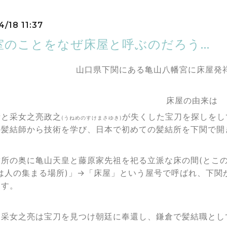
4/18 11:37
室のことをなぜ床屋と呼ぶのだろう…
山口県下関にある亀山八幡宮に床屋発
床屋の由来は
晴と采女之亮政之
が失くした
宝刀を探しをし
(うねめのすけまさゆき
)
の髪結師から技術を学び、
日本で初めての髪結所を下関で開
結所の奥に亀山天皇と藤原家先祖を
祀る立派な床の間(とこ
は人の集まる場所)」→
「床屋」という屋号で呼ばれ、
下関
ます。
、
采女之亮は宝刀を見つけ朝廷に奉還し、鎌倉で髪結職とし