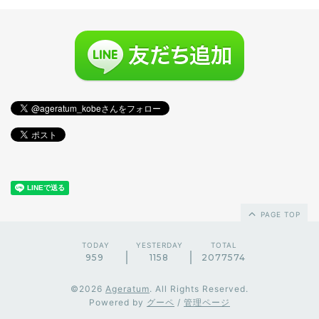
PAGE TOP
TODAY
YESTERDAY
TOTAL
959
1158
2077574
©2026
Ageratum
. All Rights Reserved.
Powered by
グーペ
/
管理ページ