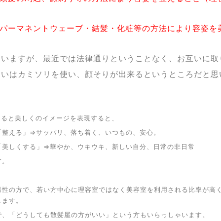
…パーマネントウェーブ・結髪・化粧等の方法により容姿を
ていますが、最近では法律通りということなく、お互いに取
違いはカミソリを使い、顔そりが出来るというところだと思
えると美しくのイメージを表現すると、
」⇒サッパリ、落ち着く、いつもの、安心。
する」⇒華やか、ウキウキ、新しい自分、日常の非日常
す。
男性の方で、若い方中心に理容室ではなく美容室を利用される比率が高
します。
で、「どうしても散髪屋の方がいい」という方もいらっしゃいます。