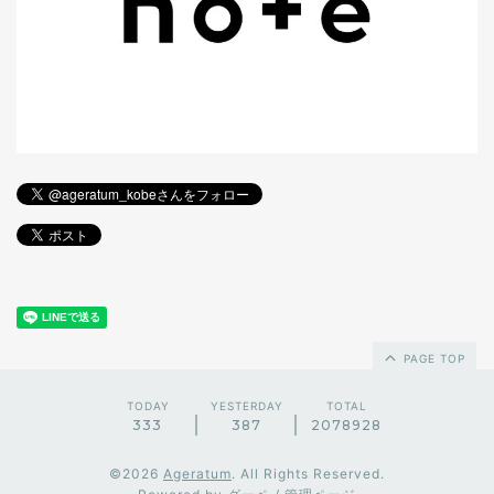
PAGE TOP
TODAY
YESTERDAY
TOTAL
333
387
2078928
©2026
Ageratum
. All Rights Reserved.