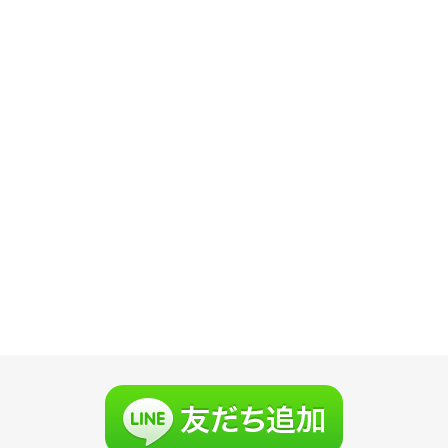
本日（17日）
予約システムの障害で大変なご迷惑をおかけしており
ますことを深くお詫び申し上げます。
予約システムの運営会社のサーバーの処理能力を上回るアク
セスが集中したためにネットワーク障害が発生したため、そ
の問題解決のためにサーバー環境の改善と、システムの改良
に取り組んでおります。全面的な解決にはしばらく時間を要
すると見込まれています。
大変なご迷惑をおかけしておりますことを深くお詫び申し上
げます。