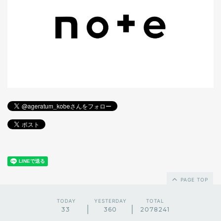
PAGE TOP
TODAY
YESTERDAY
TOTAL
33
360
2078241