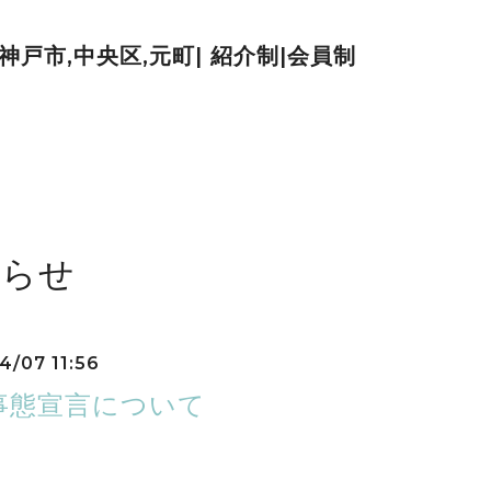
| 神戸市,中央区,元町| 紹介制|会員制
知らせ
4/07 11:56
事態宣言について
より格別のご愛顧を賜り、誠にありがと
による緊急事態宣言が兵庫県に発令され