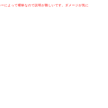
カーによって曖昧なので説明が難しいです。ダメージ
が気に
出すためのヘアケア商品のこと。
が激しい髪用のヘアケア商品のこと。
ます。
番で使うのか？」
ナーを使うといいです。
せんでした。