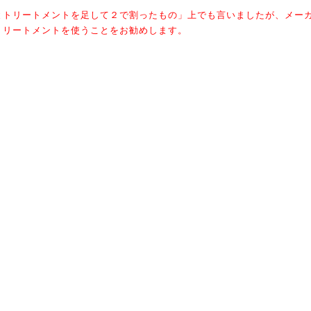
とトリートメントを足して２で割ったもの」上でも言いま
したが、メー
トリートメントを使うことをお勧めします。
と、違いは髪の中に浸透するかしないかです。
コンディショナーは同じで、髪の表面に皮膜をつくり滑ら
かさとツヤを
メントとは、髪の中まで浸透して水分や油分を補うための
もので、傷み
で考えると、リンス＜コンディショナー＜トリートメント
の順番になり
く聞かれるのは「リンス、コンディショナー、トリートメ
ントはどの順
つでいいと思います。
つ使うなら、トリートメントを使ってからリンスもしくは
コンディショ
すみません簡単には説明できてま