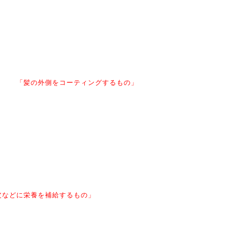
…英語の「すすぐ」(rinse) の意味から来ています。
ンプーは石鹸に近いアルカリ性の成分でした、あと石鹸で
洗う方のいま
が開いてしまいます。
和するため最後に酸性の水溶液で髪の表面をカバーし、シ
ャンプーの後
の発生を抑える、毛髪の保護といった効果がありま
す。しかし、毛髪の
うと、
「髪の外側をコーティングするもの」
が、最近のシャンプーの品質がとても良くなっているので
リンスはなく
いため、各社定義も違い、成分にも差があります。
違いも明確ではあり
ろもあります。
ディショナー＝トリートメントといっているところもあり
ます。
メント」…治療、手当（treatment）の意味が
あります。髪のダメージ
。効果はリンスと同じ効果があり、毛髪
の内部にまでタンパク質成分が
。
皮などに栄養を補給するもの」
コンディショナー」…調節（conditioner）
髪の表面をカバーするとい
ンを整える力が強いもの。