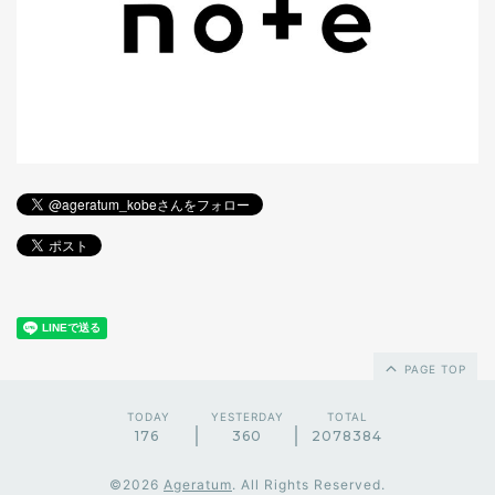
PAGE TOP
TODAY
YESTERDAY
TOTAL
176
360
2078384
©2026
Ageratum
. All Rights Reserved.