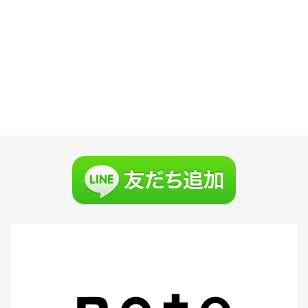
３、整髪料を髪にまんべんなくつけます。
４、形を整えます。
人によって髪質や長さが違うので必ずこれが正しいというわけで
はありません。使うものが違ったりするだけで雰囲気が変わった
りします。なにを使ったらいいのかわからない方は気軽に聞いて
下さい。