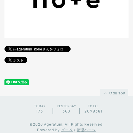
PAGE TOP
TODAY
YESTERDAY
TOTAL
173
360
2078381
©2026
Ageratum
. All Rights Reserved.
Powered by
グーペ
/
管理ページ