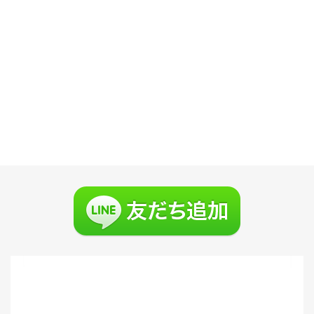
たくさんつければそれだけ効果があると思っている
方、
おれは間違いです！
多く塗布しすぎるとそれが原因で毛穴を塞いでしまう
可能性があります。
目安はベタベタにならない程度です。
育毛剤に書かれてる、使用量を守りましょう。