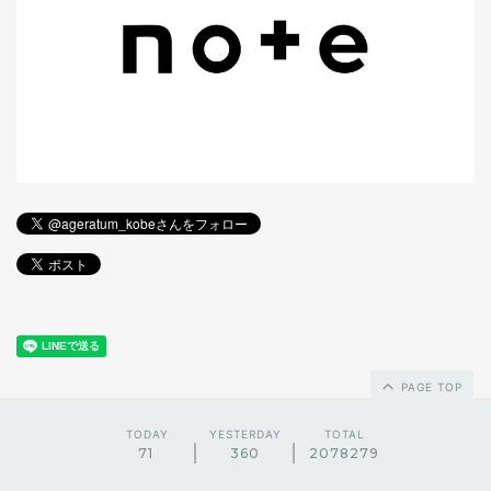
PAGE TOP
TODAY
YESTERDAY
TOTAL
71
360
2078279